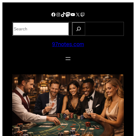
Lewati
ke
Facebook
Instagram
TikTok
Mastodon
YouTube
X
Twitch
konten
S
e
a
97notes.com
r
c
h