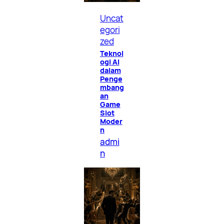
Uncat
egori
zed
Teknol
ogi AI
dalam
Penge
mbang
an
Game
Slot
Moder
n
admi
n