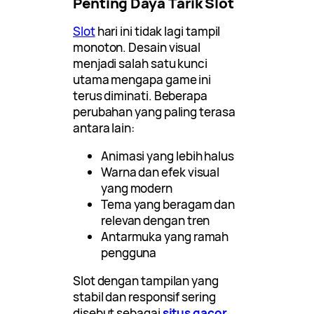
Penting Daya Tarik Slot
Slot
hari ini tidak lagi tampil
monoton. Desain visual
menjadi salah satu kunci
utama mengapa game ini
terus diminati. Beberapa
perubahan yang paling terasa
antara lain:
Animasi yang lebih halus
Warna dan efek visual
yang modern
Tema yang beragam dan
relevan dengan tren
Antarmuka yang ramah
pengguna
Slot dengan tampilan yang
stabil dan responsif sering
disebut sebagai
situs gacor