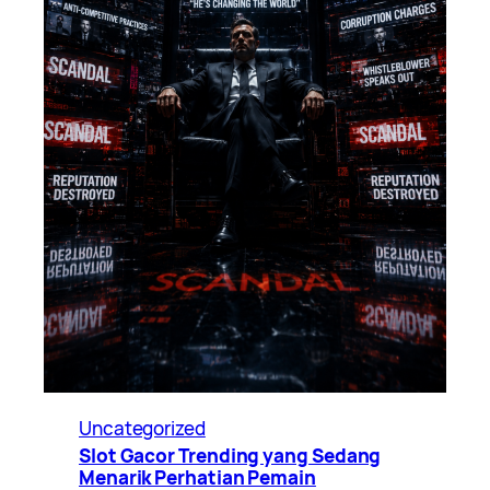
Uncategorized
Slot Gacor Trending yang Sedang
Menarik Perhatian Pemain