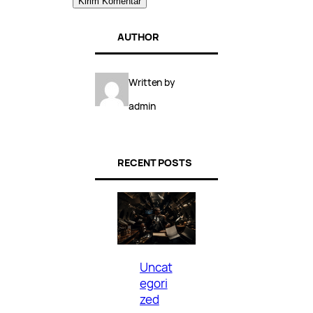
AUTHOR
Written by
admin
RECENT POSTS
Uncat
egori
zed