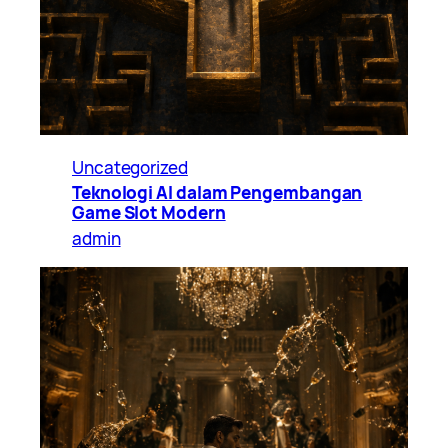
Uncategorized
Teknologi AI dalam Pengembangan
Game Slot Modern
admin