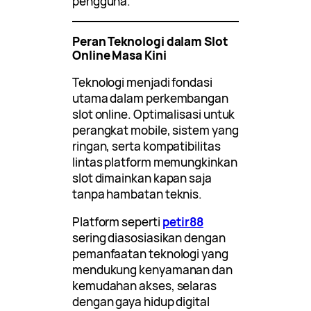
pengguna.
Peran Teknologi dalam Slot
Online Masa Kini
Teknologi menjadi fondasi
utama dalam perkembangan
slot online. Optimalisasi untuk
perangkat mobile, sistem yang
ringan, serta kompatibilitas
lintas platform memungkinkan
slot dimainkan kapan saja
tanpa hambatan teknis.
Platform seperti
petir88
sering diasosiasikan dengan
pemanfaatan teknologi yang
mendukung kenyamanan dan
kemudahan akses, selaras
dengan gaya hidup digital