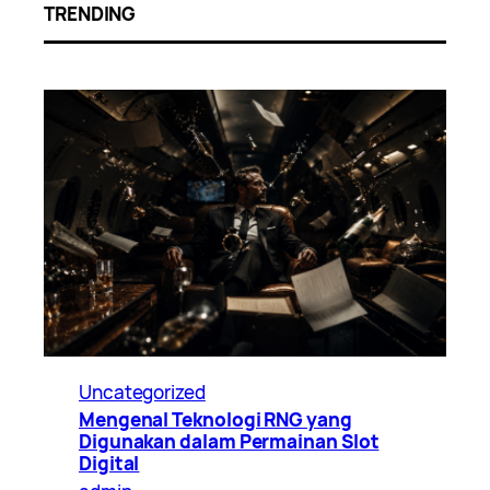
TRENDING
Uncategorized
Mengenal Teknologi RNG yang
Digunakan dalam Permainan Slot
Digital