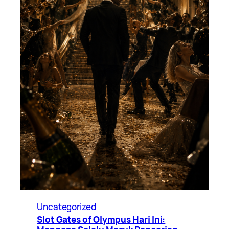
Uncategorized
Slot Gates of Olympus Hari Ini: