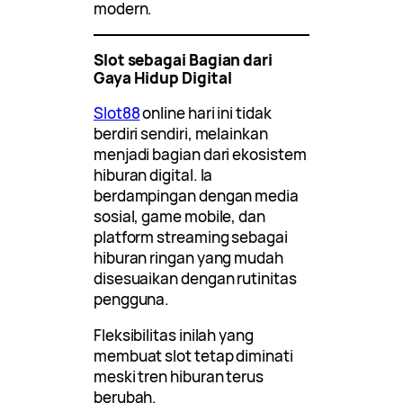
modern.
Slot sebagai Bagian dari
Gaya Hidup Digital
Slot88
online hari ini tidak
berdiri sendiri, melainkan
menjadi bagian dari ekosistem
hiburan digital. Ia
berdampingan dengan media
sosial, game mobile, dan
platform streaming sebagai
hiburan ringan yang mudah
disesuaikan dengan rutinitas
pengguna.
Fleksibilitas inilah yang
membuat slot tetap diminati
meski tren hiburan terus
berubah.