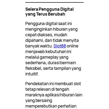
Selera Pengguna Digital
yang Terus Berubah
Pengguna digital saat ini
menginginkan hiburan yang
cepat diakses, mudah
dipahami, dan tidak menyita
banyak waktu.
Slot88
online
menjawab kebutuhan ini
melalui gameplay yang
sederhana, durasi bermain
fleksibel, serta tampilan yang
intuitif.
Pendekatan ini membuat slot
tetap relevan di tengah
maraknya aplikasi hiburan lain
yang bersaing
memperebutkan perhatian